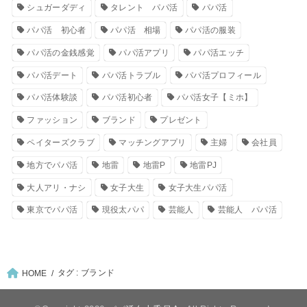
シュガーダディ
タレント パパ活
パパ活
パパ活 初心者
パパ活 相場
パパ活の服装
パパ活の金銭感覚
パパ活アプリ
パパ活エッチ
パパ活デート
パパ活トラブル
パパ活プロフィール
パパ活体験談
パパ活初心者
パパ活女子【ミホ】
ファッション
ブランド
プレゼント
ペイターズクラブ
マッチングアプリ
主婦
会社員
地方でパパ活
地雷
地雷P
地雷PJ
大人アリ・ナシ
女子大生
女子大生パパ活
東京でパパ活
現役太パパ
芸能人
芸能人 パパ活
タグ : ブランド
HOME