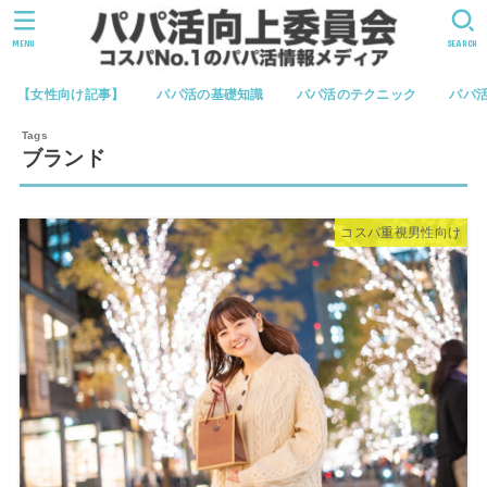
MENU
SEARCH
【女性向け記事】
パパ活の基礎知識
パパ活のテクニック
パパ
ブランド
コスパ重視男性向け