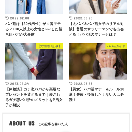
2022.02.08
2022.08.25
パパ活は【30代男性】が１番モテ
【太パパ＆パパ活女子のリアル対
る？100人以上の女性と○○○した勝
談】普通のサラリーマンでも出会
ち組パパが大暴露
える！パパ活のマナーとは？
【女性向け記事】
パパ活ガイド
2023.02.24
2022.08.25
【体験談】ガチ恋パパから高級な
【男女】パパ活マナー＆ルール10
プレゼントを貰えるまで｜愛され
選！失敗・後悔したくない人は必
るガチ恋パパ活のメリットをP活女
読！
子が解説
ABOUT US