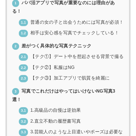
パパ活アプリで写真が重要なのには理由があ
1
る！
普通の女の子と出会うためには写真が必須！
1.1
相手は安心感を写真でチェックしている！
1.2
差がつく具体的な写真テクニック
2
【テク①】デート中を想起させる背景で撮る
2.1
【テク②】私服はNG
2.2
【テク③】加工アプリで肌質を綺麗に
2.3
写真でこれだけはやってはいけないNG写真3
3
選！
1.高級品の自慢は逆効果
3.1
2.直立不動の履歴書写真
3.2
3.芸能人のような上目遣いやポーズは必要な
3.3