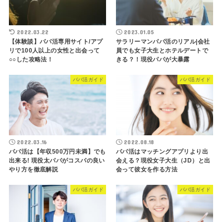
2022.03.22
2023.01.05
【体験談】パパ活専用サイト/アプ
サラリーマンパパ活のリアル|会社
リで100人以上の女性と出会って
員でも女子大生とホテルデートで
○○した攻略法！
きる？！現役パパが大暴露
パパ活ガイド
パパ活ガイド
2022.03.16
2022.08.18
パパ活は【年収500万円未満】でも
パパ活はマッチングアプリより出
出来る! 現役太パパがコスパの良い
会える？現役女子大生（JD）と出
やり方を徹底解説
会って彼女を作る方法
パパ活ガイド
パパ活ガイド