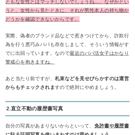
ともな女性とはマッチしないでしょうね…。なぜかとい
うと、女性から見たときに、それが男性本人の持ち物か
どうかを確認できないからです。
実際、偽者のブランド品などで惹きつけてから、詐欺行
為を行う悪巧みパパも存在しまして、そういう情報がす
でに出回っています。なので
最近のパパ活女子はかなり
警戒心を抱きますね。
あと当たり前ですが、
札束などを見せびらかすのは運営
からもチェックされま
すので絶対にやめましょう。
2.直立不動の履歴書写真
自分の写真があまりないからといって、
免許書や履歴書
に貼る証明写真を使いまわすのは辞めましょう。