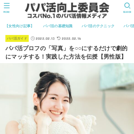
MENU
SEARCH
【女性向け記事】
パパ活の基礎知識
パパ活のテクニック
パパ
2022.02.13
2022.02.16
パパ活ガイド
パパ活プロフの「写真」を○○にするだけで劇的
にマッチする！実践した方法を伝授【男性版】