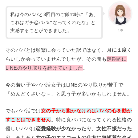
私は今のパパと3回目のご飯の時に「あ、
これはガチ恋パパになってくれたな」と
実感することができました。
ミホ
そのパパとは頻繁に会っていた訳ではなく、
月に１度
く
らいしか会っていませんでしたが、その間も
定期的に
LINEのやり取りを続けていました
。
今の若い子やパパ活女子はLINEのやり取りが苦手で
「めんどくさいな～」と思う子が多いかもしれません。
でもパパ活では
女の子から動かなければパパの心を動か
すことはできません
。特に良パパになってくれる性格の
優しいパパは
恋愛経験が少なかったり
、
女性不振だった
り
、そもそも
女の子のエスコートの仕方に無頓着なタイ