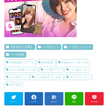
【女性向け記事】
パパ活ガイド
パパ活テクニック
パパ活体験
LOVE&(ラブアン)
Paddy67
Paters(ペイターズ)
コスパの良いパパ活
パパ活アプリ
パパ活エッチ
パパ活デート
パパ活女子【ミホ】
大人アリ・ナシ
女子大生
ツイート
シェア
はてブ
送る
Pocket