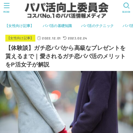
MENU
SEARCH
【女性向け記事】
パパ活の基礎知識
パパ活のテクニック
パパ
2022.12.01
2023.02.24
【女性向け記事】
【体験談】ガチ恋パパから高級なプレゼントを
貰えるまで｜愛されるガチ恋パパ活のメリット
をP活女子が解説