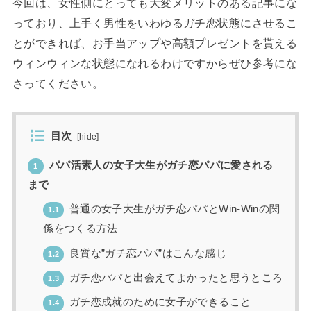
今回は、女性側にとっても大変メリットのある記事にな
っており、上手く男性をいわゆるガチ恋状態にさせるこ
とができれば、お手当アップや高額プレゼントを貰える
ウィンウィンな状態になれるわけですからぜひ参考にな
さってください。
目次
[
hide
]
パパ活素人の女子大生がガチ恋パパに愛される
1
まで
普通の女子大生がガチ恋パパとWin-Winの関
1.1
係をつくる方法
良質な”ガチ恋パパ”はこんな感じ
1.2
ガチ恋パパと出会えてよかったと思うところ
1.3
ガチ恋成就のために女子ができること
1.4