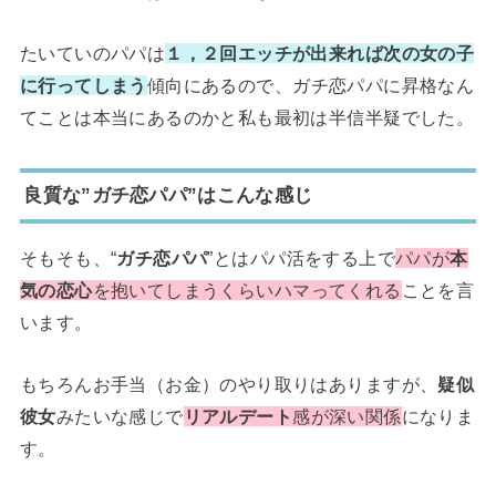
たいていのパパは
１，２回エッチが出来れば次の女の子
に行ってしまう
傾向にあるので、ガチ恋パパに昇格なん
てことは本当にあるのかと私も最初は半信半疑でした。
良質な”ガチ恋パパ”はこんな感じ
そもそも、“
ガチ恋パパ
”とはパパ活をする上で
パパが
本
気の恋心
を抱いてしまうくらいハマってくれる
ことを言
います。
もちろんお手当（お金）のやり取りはありますが、
疑似
彼女
みたいな感じで
リアルデート
感が深い関係
になりま
す。