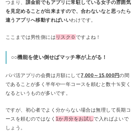
つまり、
課金前でもアプリに常駐している女子の雰囲気
を見定めることが出来ますので、合わないなと思ったら
違うアプリへ移動すればいい
わけです。
ここまでは男性側には
リスク０
ですよね！
○○機能を使い倒せばマッチ率が上がる！
パパ活アプリの会費は月額にして
7,000～15,000円
の間
であることが多く半年や一年コースを頼むと数十％安く
なるというものが多いです。
ですが、初心者でよく分からない場合は無理して長期コ
ースを頼むのではなく
1か月分をお試し
で入ればよいで
しょう。