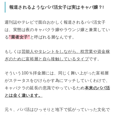
報道されるようなパパ活女子は実はキャバ嬢？!
週刊誌やテレビで面白おかしく報道されるパパ活女子
は、実態は夜のキャバクラ嬢やラウンジ嬢と兼業してい
る
”業者女子”
と呼ばれる層なんです。
もしくは
芸能人やタレントをしながら、枕営業や資金稼
ぎのために富裕層と自ら接触しているタイプ
です。
そういう100％拝金層には、同じく舞い上がった富裕層
がステータスをひけらかす為にマッチしていくわけで、
キャバクラの延長の意識でやっているため
本来のパパ活
とは全く違います。
元々、パパ活はひっそりと地下で拡がっていった文化で