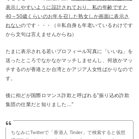
表示しやすいように設計されており、私の年齢ですと
40～50歳くらいのお年を召した熟女しか画面に表示さ
れない
のです・・・（※私自身も年老いているわけです
から文句は言えませんからね）
たまに表示される若いプロフィール写真に「いいね」を
送ったところでなかなかマッチしませんし、何故かマッ
チするのが香港とか台湾とかアジア人女性ばかりなので
す。
後に殆どが国際ロマンス詐欺と呼ばれる”振り込め詐欺
集団の仕業だと知りました…”
ちなみにTwitterで「香港人 Tinder」で検索すると仮想