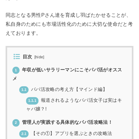
同志となる男性Pさん達を育成し羽ばたかせることが、
私自身のためにも市場活性化のために大切な使命だと考
えております。
目次
[
hide
]
年収が低いサラリーマンにこそパパ活がオスス
1
メ
パパ活攻略の考え方【マインド編】
1.1
報道されるようなパパ活女子は実はキ
1.1.1
ャバ嬢？!
管理人が実践する具体的なパパ活攻略法！
2
【その①】アプリを選ぶときの攻略法
2.1