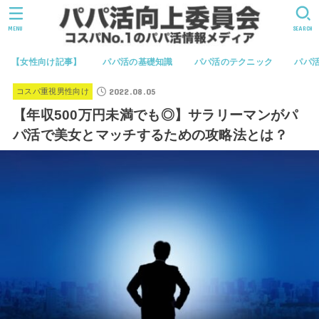
MENU
SEARCH
【女性向け記事】
パパ活の基礎知識
パパ活のテクニック
パパ
2022.08.05
コスパ重視男性向け
【年収500万円未満でも◎】サラリーマンがパ
パ活で美女とマッチするための攻略法とは？