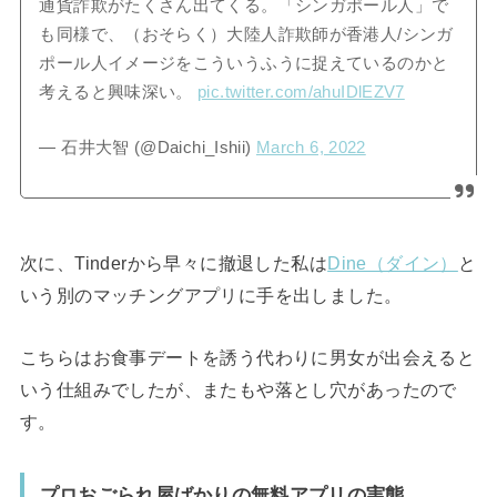
通貨詐欺がたくさん出てくる。「シンガポール人」で
も同様で、（おそらく）大陸人詐欺師が香港人/シンガ
ポール人イメージをこういうふうに捉えているのかと
考えると興味深い。
pic.twitter.com/ahuIDlEZV7
— 石井大智 (@Daichi_Ishii)
March 6, 2022
次に、Tinderから早々に撤退した私は
Dine（ダイン）
と
いう別のマッチングアプリに手を出しました。
こちらはお食事デートを誘う代わりに男女が出会えると
いう仕組みでしたが、またもや落とし穴があったので
す。
プロおごられ屋ばかりの無料アプリの実態