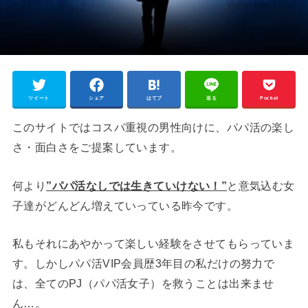
ツイート
シェア
はてブ
送る
Pocket
このサイトではコスパ重視の男性向けに、パパ活の楽し
さ・面白さをご提案しています。
何より
”パパ活なしでは生きていけない！”
と意気込む女
子達がどんどん増えていっている昨今です。
私もそれにあやかって楽しい経験をさせてもらっていま
す。しかしパパ活VIP会員歴3年目の私だけの努力で
は、全てのPJ（パパ活女子）を救うことは出来ませ
ん…。