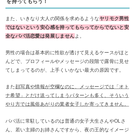
を持ってもらう！
また、いきなり大人の関係を求めるような
ヤリモク男性
ではないという安心感を持ってもらってからでないと安
全なパパ活恋愛は発展しません
よ。
男性の場合は基本的に性欲が透けて見えるケースがほと
んどで、プロフィールやメッセージの段階で露骨に見せ
てしまってるのが、上手くいかない最大の原因です。
また
顔写真や情報が空欄なのに、メッセージでは「オト
ナ希望」とだけ送ってしまうパターンも多く、そういう
やり方では風俗あがりの業者女子しか寄ってきません。
パパ活に常駐しているのは普通の女子大生さんやOLさ
ん、若い主婦のお姉さんですから、夜の王的なイメージ