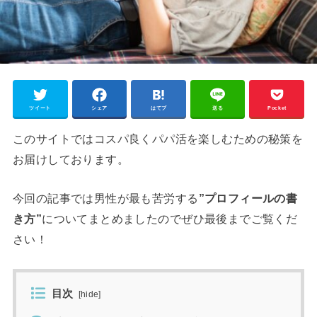
ツイート
シェア
はてブ
送る
Pocket
このサイトではコスパ良くパパ活を楽しむための秘策を
お届けしております。
今回の記事では男性が最も苦労する
”プロフィールの書
き方”
についてまとめましたのでぜひ最後までご覧くだ
さい！
目次
[
hide
]