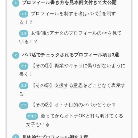
プロフィール書き方を見本例文付きで大公開
1
プロフィールを制する者はパパ活を制す
1.1
る！？
女性側はアナタのプロフィールの○○を見て
1.2
いる！？
パパ活でチェックされるプロフィール項目3選
2
【その①】職業やキャラに偽りがないように
2.1
書く！
【その②】支援する意思をどことなく表示す
2.2
る
【その③】オトナ目的のパパかどうか？
2.3
会ってからオトナOKと打ち明けてくる
2.3.1
女子もいる
具体的なプロフィール例文３選
3