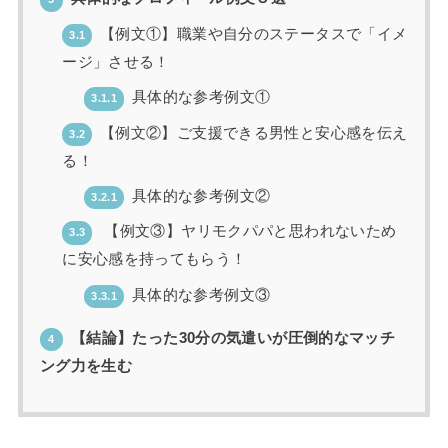
【例文①】職業や自分のステータスで「イメ
3.1
ージ」させる！
具体的な参考例文①
3.1.1
【例文②】ご支援できる男性と安心感を伝え
3.2
る！
具体的な参考例文②
3.2.1
【例文③】ヤリモクパパと思われないため
3.3
に安心感を持ってもらう！
具体的な参考例文③
3.3.1
【結論】たった30分の気遣いが圧倒的なマッチ
4
ング力を生む