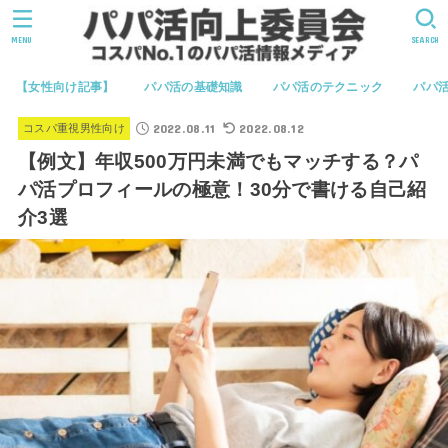
MENU
SEARCH
【女性向け記事】
パパ活の基礎知識
パパ活のテクニック
パパ
2022.08.11
2022.08.12
コスパ重視男性向け
【例文】年収500万円未満でもマッチする？パ
パ活プロフィールの極意！30分で書ける自己紹
介3選