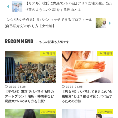
【リアル】彼氏に内緒でパパ活はアリ？女性大生が当た
り前のようにパパ活をする理由とは
【パパ活女子必見】良パパとマッチできるプロフィール
(自己紹介文)の作り方【女性編】
RECOMMEND
パパ活情報
パパ活情報
2022.08.26
2022.04.06
【年代別】東京でパパ活する時の
【男女別】パパ活してる男女の”金
デートプラン！場所・時間帯など
銭感覚”とは？損せず賢くパパ活す
現役太パパのやり方を伝授!
るための方法
パパ活情報
パパ活情報