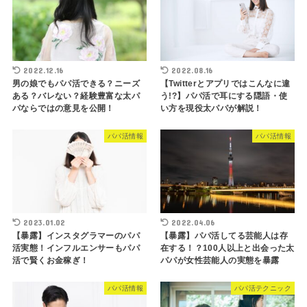
2022.12.16
2022.08.16
男の娘でもパパ活できる？ニーズ
【Twitterとアプリではこんなに違
ある？バレない？経験豊富な太パ
う!?】パパ活で耳にする隠語・使
パならではの意見を公開！
い方を現役太パパが解説！
パパ活情報
パパ活情報
2023.01.02
2022.04.06
【暴露】インスタグラマーのパパ
【暴露】パパ活してる芸能人は存
活実態！インフルエンサーもパパ
在する！？100人以上と出会った太
活で賢くお金稼ぎ！
パパが女性芸能人の実態を暴露
パパ活情報
パパ活テクニック