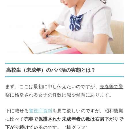
高校生（未成年）のパパ活の実態とは？
まず、ここは最初に申し伝えたいのですが、
売春等で警
察に検挙される女子の件数は減少傾向
にあります。
下に載せる
警視庁資料
を見て欲しいのですが、昭和後期
に比べて
売春で保護された未成年者の数は右肩下がりで
下がり続けている
のです。（棒グラフ）