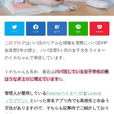
ツイート
シェア
はてブ
送る
Pocket
このブログはパパ活のリアルな情報を実際にパパ活VIP
会員歴2年の僕と、パパ活歴3ヶ月の女子大生ライター
のミホちゃんで発信しています。
ミホちゃんも含め、最近は
パパ活している女子学生の数
はうなぎ上りに増えています
ね。
管理人が愛用している
Paters(ペイターズ)
と
Love＆
（ラブアン）
といった有名アプリ内でも高校生と出会う
方法がありますので、そちらも記事内でご紹介しており