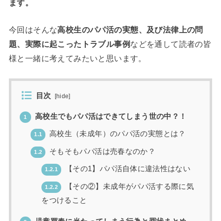
ます。
今回はそんな
高校生のパパ活の実態、及び法律上の問
題、実際に起こったトラブル事例
などを通して読者の皆
様と一緒に考えてみたいと思います。
目次
[
hide
]
高校生でもパパ活はできてしまう世の中？！
1
高校生（未成年）のパパ活の実態とは？
1.1
そもそもパパ活は売春なのか？
1.2
【その1】パパ活自体に違法性はない
1.2.1
【その②】未成年がパパ活する際に気
1.2.2
をつけること