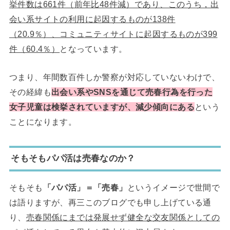
挙件数は661件（前年比48件減）であり、このうち，出
会い系サイトの利用に起因するものが138件
（20.9％）、コミュニティサイトに起因するものが399
件（60.4％）
となっています。
つまり、年間数百件しか警察が対応していないわけで、
その経緯も
出会い系やSNSを通じて売春行為を行った
女子児童は検挙されていますが、減少傾向にある
という
ことになります。
そもそもパパ活は売春なのか？
そもそも
「パパ活」＝「売春」
というイメージで世間で
は語りますが、再三このブログでも申し上げている通
り、
売春関係にまでは発展せず健全な交友関係としての