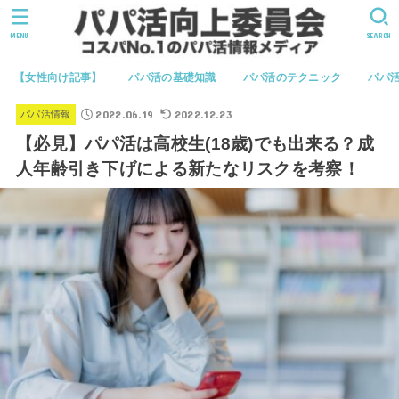
MENU
SEARCH
【女性向け記事】
パパ活の基礎知識
パパ活のテクニック
パパ
2022.06.19
2022.12.23
パパ活情報
【必見】パパ活は高校生(18歳)でも出来る？成
人年齢引き下げによる新たなリスクを考察！