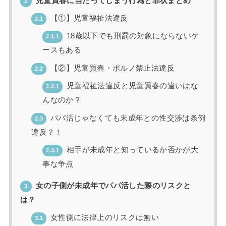
児童買春に当たってしまう行為と罪状まとめ
2
【①】児童福祉法違反
2.1
18歳以下でも刑罰の対象にならないケ
2.1.1
ースもある
【②】児童買春・ポルノ禁止法違反
2.2
児童福祉法違反と児童買春の違いはな
2.2.1
んなのか？
パパ活じゃなくても未成年との性交渉は条例
2.3
違反？！
相手が未成年と知っているか否かが大
2.3.1
事な争点
女の子側が未成年でパパ活した際のリスクと
3
は？
女性側に法律上のリスクは無い
3.1